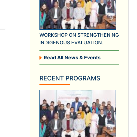
WORKSHOP ON STRENGTHENING
INDIGENOUS EVALUATION
PRACTICES IN NEPAL AND
Read All News & Events
FORMATION OF NATIONAL
NETWORK FOR EVALUATION IN
NEPAL
RECENT PROGRAMS