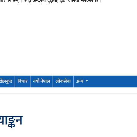
्रियाशील छन् । अझ केन्द्रमा दुईतिहाइको बलियो सरकार छ ।